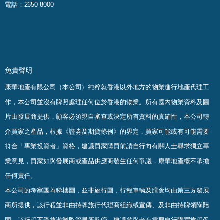
電話：2650 8000
免責聲明
康華地產有限公司（本公司）純粹就香港以外地方的物業進行地產代理工
作，本公司並沒有牌照處理任何位於香港的物業。
所有國內物業資料及圖
片由發展商提供，顧客必須親自審查或決定所有資料的真確
性
，
本公司轉
介買家之產品，根據《證劵及期貨條例》的界定，買家可能或有可能需要
符合「專業投資者」資格，建議買家購買前請自行向有關人士尋求獨立專
業意見，買家如與發展商或產品供應商發生任何爭議，康華地產概不承擔
任何責任。
本公司的考察團為睇樓團，並非旅行團，行程車輛及膳食均由第三方發展
商所提供，該行程並非由持牌旅行代理商組織或宣傳、及非由持牌領隊陪
同，該行程不受旅遊業監管局所監管，建議參與者有需要自行購買旅程保