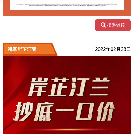
樓盤鏈接
鴻基岸芷汀蘭
2022年02月23日