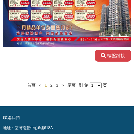
樓盤鏈接
首页
<
1
2
3
>
尾页
到 第
页
聯絡我們
地址：荃灣南豐中心6樓618A