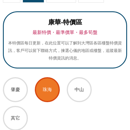
康華-特價區
最新特價・最準價單・最多筍盤
本特價區每日更新，在此位置可以了解到大灣區各區樓盤特價資
訊，客戶可以留下聯絡方式，揀選心儀的地區或樓盤，追蹤最新
特價資訊的消息。
肇慶
珠海
中山
其它