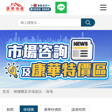
首頁
-
睇樓團及市場資訊
-
珠海
新聞
睇樓團
康華特價區
講座時間