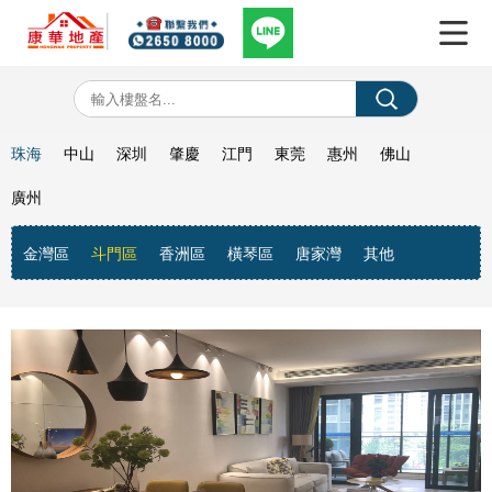
珠海
中山
深圳
肇慶
江門
東莞
惠州
佛山
廣州
金灣區
斗門區
香洲區
橫琴區
唐家灣
其他