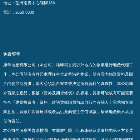
地址：荃灣南豐中心6樓618A
電話：2650 8000
免責聲明
康華地產有限公司（本公司）純粹就香港以外地方的物業進行地產代理工
作，本公司並沒有牌照處理任何位於香港的物業。
所有國內物業資料及圖
片由發展商提供，顧客必須親自審查或決定所有資料的真確
性
，
本公司轉
介買家之產品，根據《證劵及期貨條例》的界定，買家可能或有可能需要
符合「專業投資者」資格，建議買家購買前請自行向有關人士尋求獨立專
業意見，買家如與發展商或產品供應商發生任何爭議，康華地產概不承擔
任何責任。
本公司的考察團為睇樓團，並非旅行團，行程車輛及膳食均由第三方發展
商所提供，該行程並非由持牌旅行代理商組織或宣傳、及非由持牌領隊陪