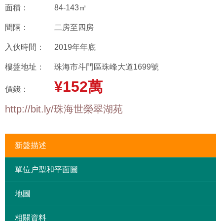
面積：
84-143㎡
間隔：
二房至四房
入伙時間：
2019年年底
樓盤地址：
珠海市斗門區珠峰大道1699號
¥152萬
價錢：
http://bit.ly/珠海世榮翠湖苑
新盤描述
單位户型和平面圖
地圖
相關資料