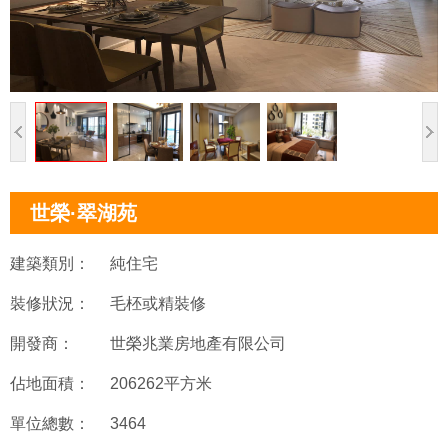
世榮·翠湖苑
建築類別：
純住宅
裝修狀況：
毛柸或精裝修
開發商：
世榮兆業房地產有限公司
佔地面積：
206262平方米
單位總數：
3464