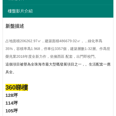
樓盤影片介紹
新盤描述
占地面積206262.97㎡，建築面積486679.02㎡，，綠化率爲
35%，容積率爲1.968，停車位3357個，建築層數1-32層。作爲世
榮兆業2018年度全新力作，坐擁西區 配套，出門即校門。
這個項目被譽為全珠海市最大型嘅發展項目之一，
。
生活配套一應
具全。
360睇樓
128坪
114坪
105坪