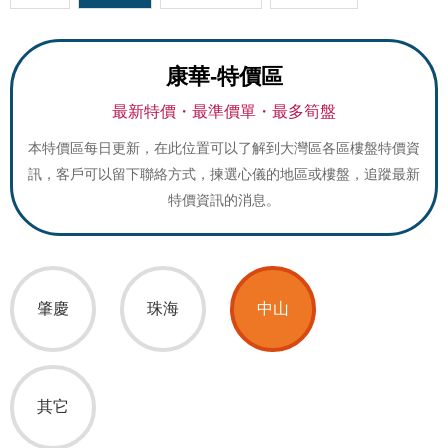
康華-特價區
最新特價・最準價單・最多筍盤
本特價區每日更新，在此位置可以了解到大灣區各區樓盤特價資
訊，客戶可以留下聯絡方式，揀選心儀的地區或樓盤，追蹤最新
特價資訊的消息。
肇慶
珠海
中山
其它