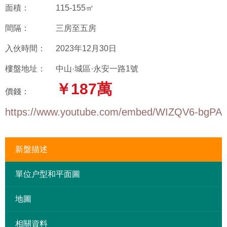
面積：
115-155㎡
間隔：
三房至五房
入伙時間：
2023年12月30日
樓盤地址：
中山·城區·永安一路1號
￥187萬
價錢：
https://www.youtube.com/embed/WIZQV6-bgPA
新盤描述
單位户型和平面圖
地圖
相關資料