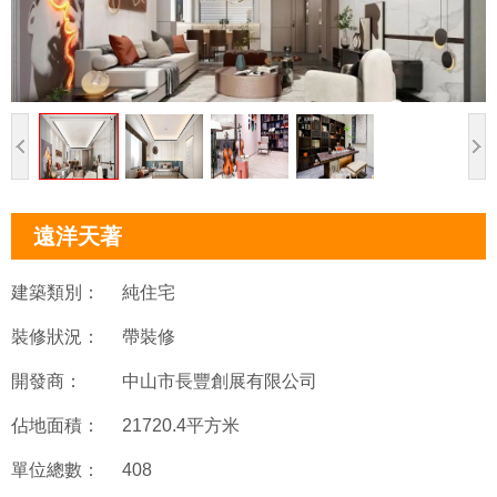
遠洋天著
建築類別：
純住宅
裝修狀況：
帶裝修
開發商：
中山市長豐創展有限公司
佔地面積：
21720.4平方米
單位總數：
408