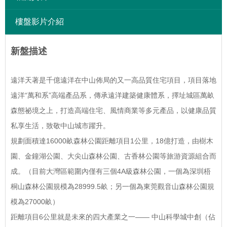
樓盤影片介紹
新盤描述
遠洋天著是千億遠洋在中山佈局的又一高品質住宅項目，項目落地
遠洋“萬和系”高端產品系，傳承遠洋建築健康體系，擇址城區萬畝
森態祕境之上，打造高端住宅、風情商業等多元產品，以健康品質
私享生活，致敬中山城市躍升。
規劃面積達16000畝森林公園距離項目1公里，18億打造，由樹木
園、金鐘湖公園、大尖山森林公園、古香林公園等旅游資源組合而
成。（目前大灣區範圍內僅有三個4A級森林公園，一個為深圳梧
桐山森林公園規模為28999.5畝；另一個為東莞觀音山森林公園規
模為27000畝）
距離項目6公里就是未來的四大產業之一—— 中山科學城中創（佔