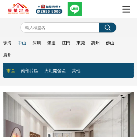
珠海
中山
深圳
肇慶
江門
東莞
惠州
佛山
廣州
市區
南部片區
火炬開發區
其他