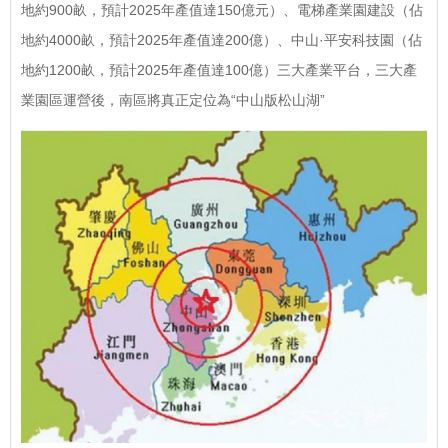
地約900畝，預計2025年產值達150億元）、電梯產業園建設（佔
地約4000畝，預計2025年產值達200億）、中山·平安科技園（佔
地約1200畝，預計2025年產值達100億）三大產業平台，三大產
業園區運營後，南區將真正定位為“中山版松山湖”