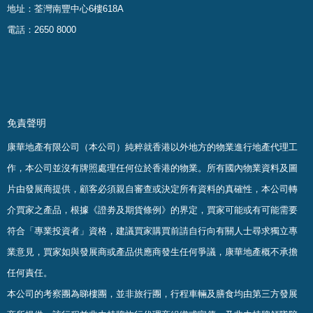
地址：荃灣南豐中心6樓618A
電話：2650 8000
免責聲明
康華地產有限公司（本公司）純粹就香港以外地方的物業進行地產代理工
作，本公司並沒有牌照處理任何位於香港的物業。
所有國內物業資料及圖
片由發展商提供，顧客必須親自審查或決定所有資料的真確
性
，
本公司轉
介買家之產品，根據《證劵及期貨條例》的界定，買家可能或有可能需要
符合「專業投資者」資格，建議買家購買前請自行向有關人士尋求獨立專
業意見，買家如與發展商或產品供應商發生任何爭議，康華地產概不承擔
任何責任。
本公司的考察團為睇樓團，並非旅行團，行程車輛及膳食均由第三方發展