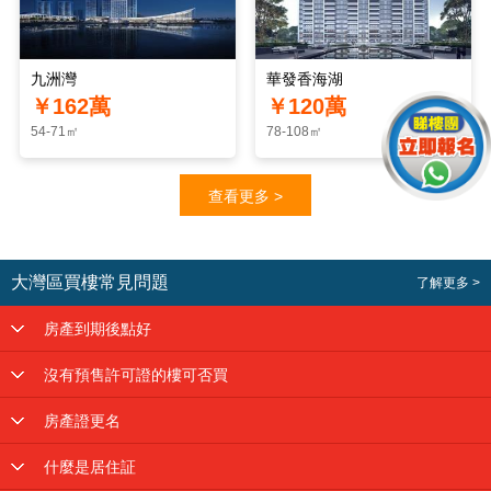
九洲灣
華發香海湖
￥162萬
￥120萬
54-71㎡
78-108㎡
查看更多 >
大灣區買樓常見問題
了解更多 >
房產到期後點好
沒有預售許可證的樓可否買
房產證更名
什麼是居住証