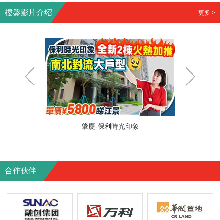
樓盤影片介绍
更多 >
鑾
肇慶-保利時光印象
合作伙伴