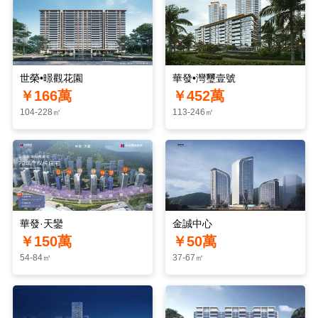
世榮•暻觀花園
華發•灣璽壹號
￥166萬
￥452萬
104-228㎡
113-246㎡
華發·天鑾
金誠中心
￥150萬
￥50萬
54-84㎡
37-67㎡