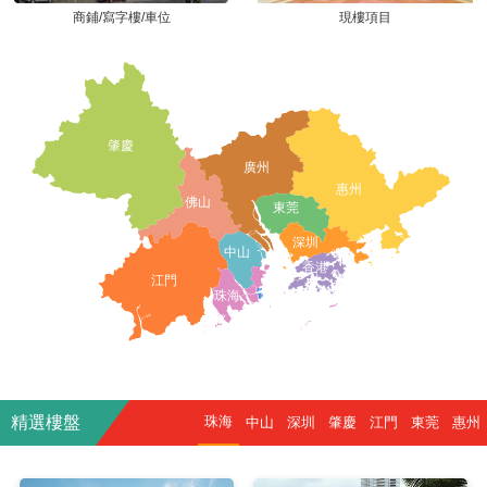
商鋪/寫字樓/車位
現樓項目
肇慶
廣州
惠州
佛山
東莞
深圳
中山
香港
江門
珠海
精選樓盤
珠海
中山
深圳
肇慶
江門
東莞
惠州