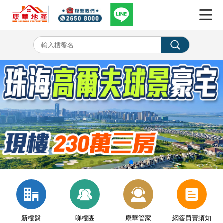
新樓盤
睇樓團
康華管家
網簽買賣須知