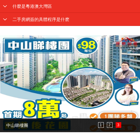
什麼是粵港澳大灣區
二手房網簽的具體程序是什麽
中山睇樓團
1
2
3