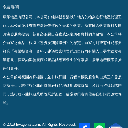
免責聲明
康華地產有限公司（本公司）純粹就香港以外地方的物業進行地產代理工
作，本公司並沒有牌照處理任何位於香港的物業。
所有國內物業資料及圖
片由發展商提供，顧客必須親自審查或決定所有資料的真確
性
，
本公司轉
介買家之產品，根據《證劵及期貨條例》的界定，買家可能或有可能需要
符合「專業投資者」資格，建議買家購買前請自行向有關人士尋求獨立專
業意見，買家如與發展商或產品供應商發生任何爭議，康華地產概不承擔
任何責任。
本公司的考察團為睇樓團，並非旅行團，行程車輛及膳食均由第三方發展
商所提供，該行程並非由持牌旅行代理商組織或宣傳、及非由持牌領隊陪
同，該行程不受旅遊業監管局所監管，建議參與者有需要自行購買旅程保
險。
© 2018 hwagents.com. All Rights Reserved.