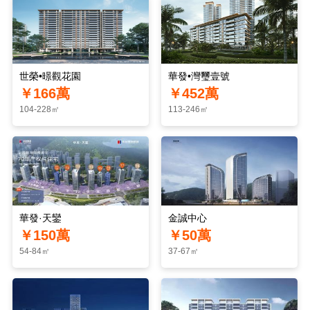
世榮•暻觀花園
華發•灣璽壹號
￥166萬
￥452萬
104-228㎡
113-246㎡
華發·天鑾
金誠中心
￥150萬
￥50萬
54-84㎡
37-67㎡