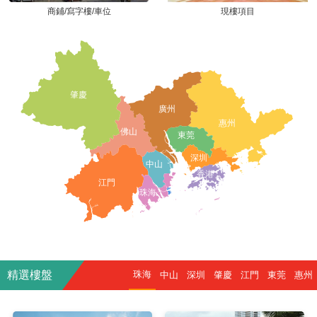
商鋪/寫字樓/車位
現樓項目
肇慶
廣州
惠州
佛山
東莞
深圳
中山
香港
江門
珠海
精選樓盤
珠海
中山
深圳
肇慶
江門
東莞
惠州