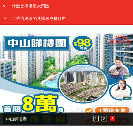
什麼是粵港澳大灣區
二手房網簽的具體程序是什麽
珠海睇樓團
1
2
3