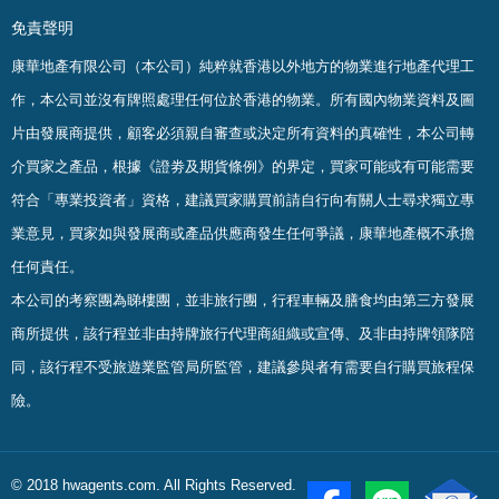
免責聲明
康華地產有限公司（本公司）純粹就香港以外地方的物業進行地產代理工
作，本公司並沒有牌照處理任何位於香港的物業。
所有國內物業資料及圖
片由發展商提供，顧客必須親自審查或決定所有資料的真確
性
，
本公司轉
介買家之產品，根據《證劵及期貨條例》的界定，買家可能或有可能需要
符合「專業投資者」資格，建議買家購買前請自行向有關人士尋求獨立專
業意見，買家如與發展商或產品供應商發生任何爭議，康華地產概不承擔
任何責任。
本公司的考察團為睇樓團，並非旅行團，行程車輛及膳食均由第三方發展
商所提供，該行程並非由持牌旅行代理商組織或宣傳、及非由持牌領隊陪
同，該行程不受旅遊業監管局所監管，建議參與者有需要自行購買旅程保
險。
© 2018 hwagents.com. All Rights Reserved.