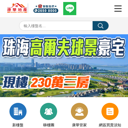
新樓盤
睇樓團
康華管家
網簽買賣須知