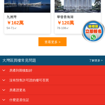
九洲灣
華發香海湖
￥162萬
￥120萬
54-71㎡
78-108㎡
查看更多 >
大灣區買樓常見問題
了解更多 >
房產到期後點好
沒有預售許可證的樓可否買
房產證更名
什麼是居住証