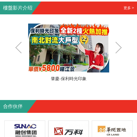
樓盤影片介绍
更多 >
中山-粵海城
珠海-華
合作伙伴