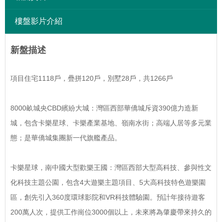
樓盤影片介紹
新盤描述
項目住宅1118戶，疊拼120戶，別墅28戶，共1266戶
8000畝城央CBD繽紛大城：灣區西部華僑城斥資390億力造新
城，包含卡樂星球、卡樂產業基地、嶺南水街；高端人居等多元業
態；是華僑城集團新一代旗艦產品。
卡樂星球，南中國大型歡樂王國：灣區西部大型高科技、參與性文
化科技主題公園，包含4大遊樂主題項目、5大高科技特色遊樂園
區，創先引入360度環球影院和VR科技體驗園。預計年接待遊客
200萬人次，提供工作崗位3000個以上，未來將為肇慶帶來持久的