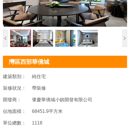
灣區西部華僑城
建築類別：
純住宅
裝修狀況：
帶裝修
開發商：
肇慶華僑城小鎮開發有限公司
佔地面積：
68451.9平方米
單位總數：
1118