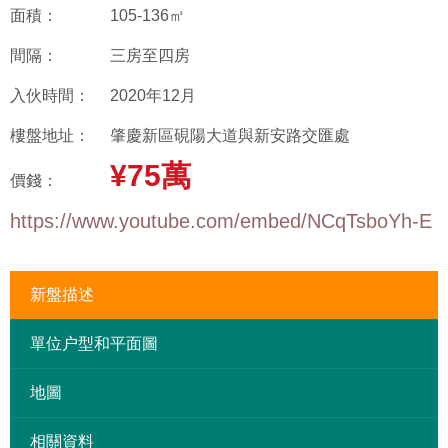
面積：
105-136㎡
間隔：
三房至四房
入伙時間：
2020年12月
樓盤地址：
肇慶新區硯陽大道與新安路交匯處
¥75萬
價錢：
https://www.youtube.com/embed/NCqTsboYh-E
新盤描述
單位户型和平面圖
地圖
相關資料