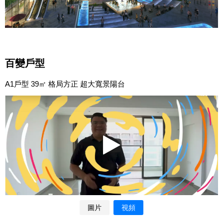
百變戶型
A1戶型 39㎡ 格局方正 超大寬景陽台
圖片
視頻