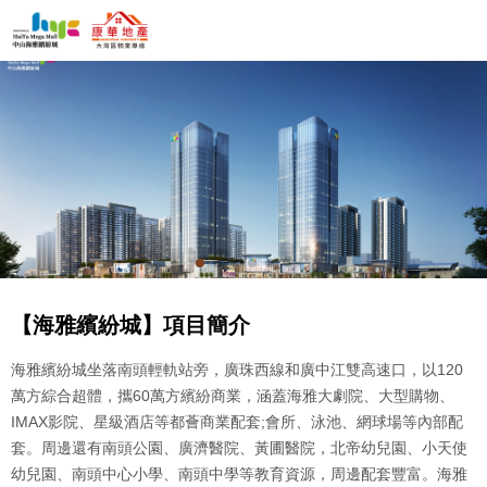
【海雅繽紛城】項目簡介
海雅繽紛城坐落南頭輕軌站旁，廣珠西線和廣中江雙高速口，以120
萬方綜合超體，攜60萬方繽紛商業，涵蓋海雅大劇院、大型購物、
IMAX影院、星級酒店等都薈商業配套;會所、泳池、網球場等內部配
套。周邊還有南頭公園、廣濟醫院、黃圃醫院，北帝幼兒園、小天使
幼兒園、南頭中心小學、南頭中學等教育資源，周邊配套豐富。海雅