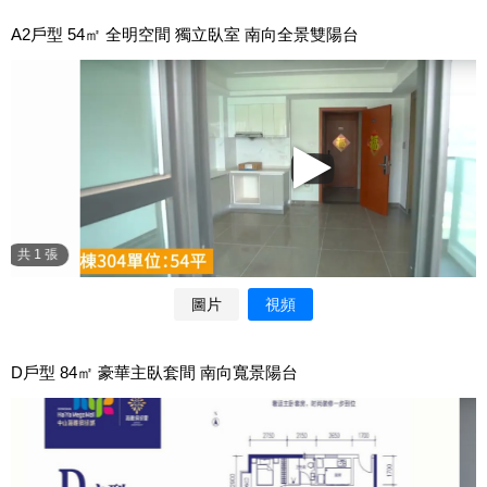
A2戶型 54㎡ 全明空間 獨立臥室 南向全景雙陽台
圖片
視頻
D戶型 84㎡ 豪華主臥套間 南向寬景陽台