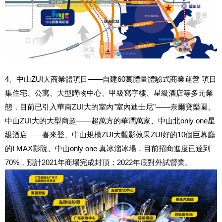
4、中山ZUI大商業體項目——自建60萬體量體驗式商業運營 項目
集住宅、公寓、大型購物中心、甲級寫字樓、星級酒店等多元業
態，目前已引入華南ZUI大的室內"室內迪士尼"——奈爾寶樂園、
中山ZUI大的大型商超——超萬方的華潤萬家、中山北only one星
級酒店——喜來登、中山規模ZUI大觀影效果ZUI好的10個巨幕廳
的I MAX影院、中山only one 真冰溜冰場，目前招商進度已達到
70%，預計2021年商場完成封頂；2022年底對外試營業。