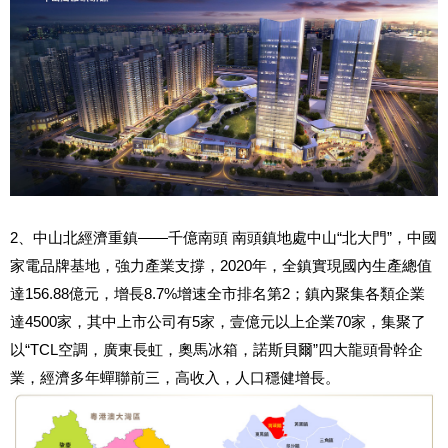
2、中山北經濟重鎮——千億南頭 南頭鎮地處中山“北大門”，中國
家電品牌基地，強力產業支撐，2020年，全鎮實現國內生產總值
達156.88億元，增長8.7%增速全市排名第2；鎮內聚集各類企業
達4500家，其中上市公司有5家，壹億元以上企業70家，集聚了
以“TCL空調，廣東長虹，奧馬冰箱，諾斯貝爾”四大龍頭骨幹企
業，經濟多年蟬聯前三，高收入，人口穩健增長。