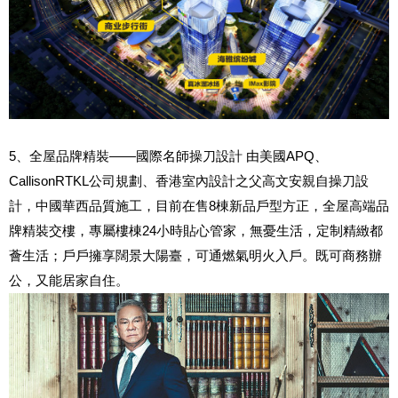
5、全屋品牌精裝——國際名師操刀設計 由美國APQ、
CallisonRTKL公司規劃、香港室內設計之父高文安親自操刀設
計，中國華西品質施工，目前在售8棟新品戶型方正，全屋高端品
牌精裝交樓，專屬樓棟24小時貼心管家，無憂生活，定制精緻都
薈生活；戶戶擁享闊景大陽臺，可通燃氣明火入戶。既可商務辦
公，又能居家自住。