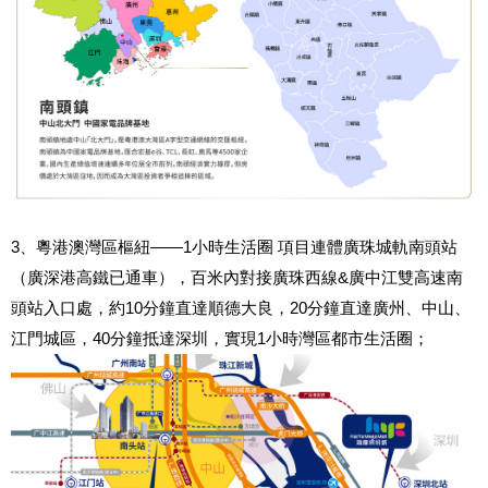
3、粵港澳灣區樞紐——1小時生活圈 項目連體廣珠城軌南頭站
（廣深港高鐵已通車），百米內對接廣珠西線&廣中江雙高速南
頭站入口處，約10分鐘直達順德大良，20分鐘直達廣州、中山、
江門城區，40分鐘抵達深圳，實現1小時灣區都市生活圈；