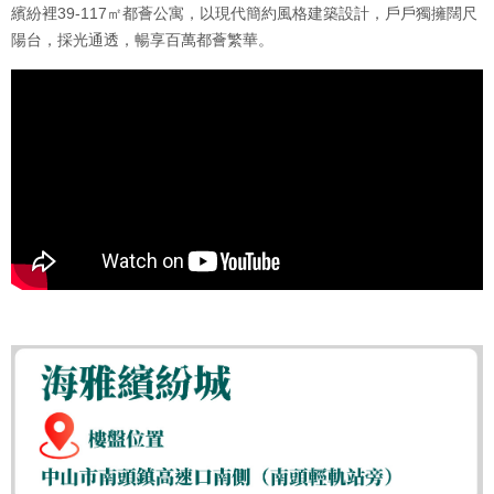
繽紛裡39-117㎡都薈公寓，以現代簡約風格建築設計，戶戶獨擁闊尺
陽台，採光通透，暢享百萬都薈繁華。