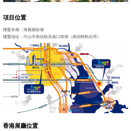
項目位置
樓盤名稱：海雅繽紛城
樓盤地址：中山市南頭鎮高速口南側（南頭輕軌站旁）
香港展廳位置