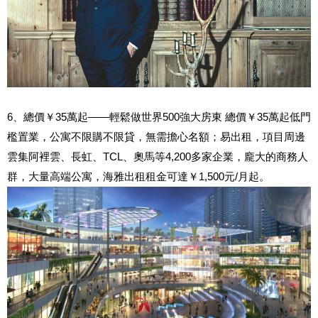
6、總價￥35萬起——輕鬆做世界500強大房東 總價￥35萬起低門
檻置業，公寓不限購不限貸，無需擔心名額；易出租，項目周邊
雲集阿裡雲、長虹、TCL、奧馬等4,200多家企業，龐大的商務人
群，大量高端公寓，海雅出租租金可達￥1,500元/月起。