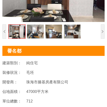
譽名都
建築類別：
純住宅
裝修狀況：
毛坯
開發商：
珠海市滕基房產有限公司
佔地面積：
47000平方米
單位總數：
712