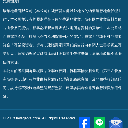
免責聲明
康華地產有限公司（本公司）純粹就香港以外地方的物業進行地產代理工
作，本公司並沒有牌照處理任何位於香港的物業。
所有國內物業資料及圖
片由發展商提供，顧客必須親自審查或決定所有資料的真確
性
，
本公司轉
介買家之產品，根據《證劵及期貨條例》的界定，買家可能或有可能需要
符合「專業投資者」資格，建議買家購買前請自行向有關人士尋求獨立專
業意見，買家如與發展商或產品供應商發生任何爭議，康華地產概不承擔
任何責任。
本公司的考察團為睇樓團，並非旅行團，行程車輛及膳食均由第三方發展
商所提供，該行程並非由持牌旅行代理商組織或宣傳、及非由持牌領隊陪
同，該行程不受旅遊業監管局所監管，建議參與者有需要自行購買旅程保
險。
© 2018 hwagents.com. All Rights Reserved.