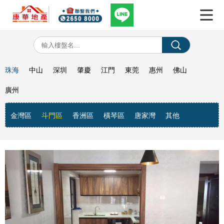
珠海
中山
深圳
肇慶
江門
東莞
惠州
佛山
廣州
金灣區
斗門區
香洲區
橫琴區
唐家灣
其他