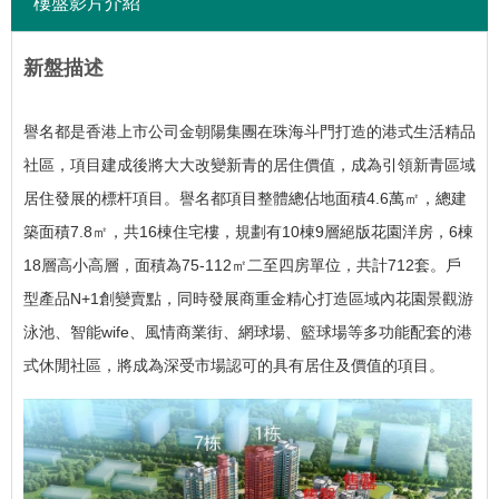
樓盤影片介紹
新盤描述
譽名都是香港上市公司金朝陽集團在珠海斗門打造的港式生活精品
社區，項目建成後將大大改變新青的居住價值，成為引領新青區域
居住發展的標杆項目。
譽名都項目整體總佔地面積4.6萬㎡，總建
築面積7.8㎡，共16棟住宅樓，規劃有10棟9層絕版花園洋房，6棟
18層高小高層，面積為75-112㎡二至四房單位，共計712套。
戶
型產品N+1創變賣點，同時發展商重金精心打造區域內花園景觀游
泳池、智能wife、風情商業街、網球場、籃球場等多功能配套的港
式休閒社區，將成為深受市場認可的具有居住及價值的項目。