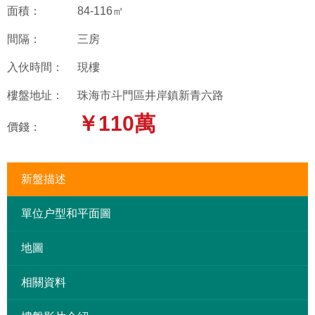
面積：
84-116㎡
間隔：
三房
入伙時間：
現樓
樓盤地址：
珠海市斗門區井岸鎮新青六路
￥110萬
價錢：
新盤描述
單位户型和平面圖
地圖
相關資料