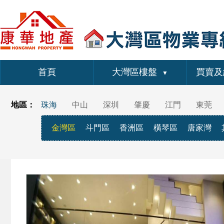
首頁
大灣區樓盤
買賣及
▼
地區：
珠海
中山
深圳
肇慶
江門
東莞
金灣區
斗門區
香洲區
橫琴區
唐家灣