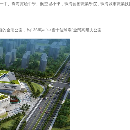
一中、珠海實驗中學、航空城小學，珠海藝術職業學院 , 珠海城市職業技術
公頃的金湖公園，約136萬㎡“中國十佳球場”金灣高爾夫公園