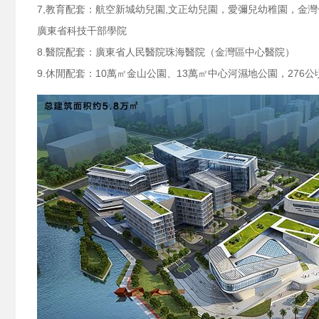
7,教育配套：航空新城幼兒園,文正幼兒園，愛彌兒幼稚園，金灣
廣東省科技干部學院
8.醫院配套：廣東省人民醫院珠海醫院（金灣區中心醫院）
9.休閒配套：10萬㎡金山公園、13萬㎡中心河濕地公園，276