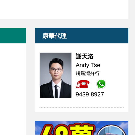
康華代理
謝天洛
Andy Tse
銅鑼灣分行
9439 8927