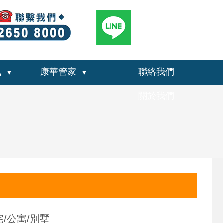
訊
康華管家
聯絡我們
▼
▼
關於我們
/公寓/別墅