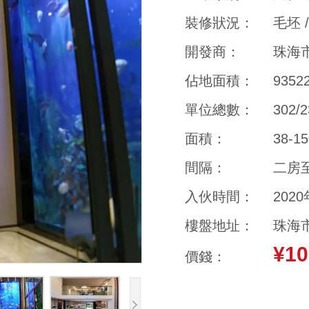
裝修狀況：
毛坯 
開發商：
珠海
佔地面積：
9352
單位總數：
302/2
面積：
38-1
間隔：
二房
入伙時間：
202
樓盤地址：
珠海
¥1
價錢：