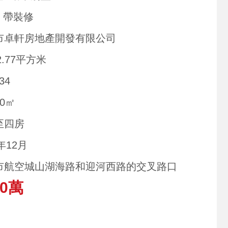
/ 帶裝修
市卓軒房地產開發有限公司
2.77平方米
34
50㎡
至四房
0年12月
市航空城山湖海路和迎河西路的交叉路口
00萬