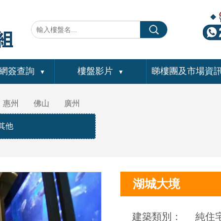
網簽查詢
樓盤影片
睇樓團及市場資
▼
▼
惠州
佛山
廣州
其他
湖城大境
建築類別：
純住宅