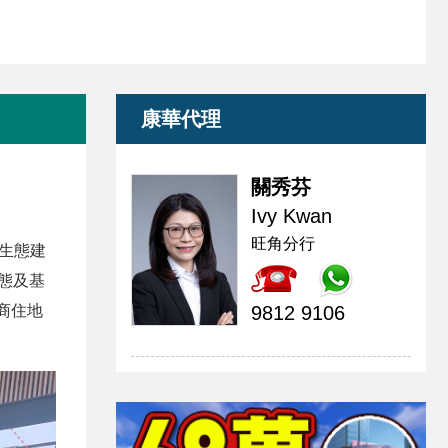
康華代理
關秀芬
Ivy Kwan
旺角分行
湖生態建
生態及基
商住地
9812 9106