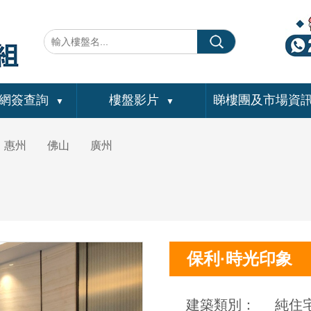
網簽查詢
樓盤影片
睇樓團及市場資
▼
▼
惠州
佛山
廣州
保利·時光印象
建築類別：
純住