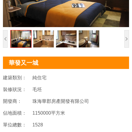
華發又一城
建築類別：
純住宅
裝修狀況：
毛坯
開發商：
珠海華郡房產開發有限公司
佔地面積：
1150000平方米
單位總數：
1528