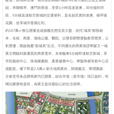
建成，區域將坐擁一個完善的高鐵
+
城際
+
跨海大橋的立體交通樞
紐，串聯橫琴、澳門與香港，享受
1
小時迅達港澳，
30
分鐘到市
區，
5
分鐘直達航空新城的交通便利，是名副其實的港澳、橫琴後
花園，坐享城市發展紅利。
約
157
萬㎡恢弘體量造就旗艦生態宜居大盤，依托“城系”醇熟範
本，名校、商業、濕地公園、醫院。以雙容閎雙實驗教育體系，公
私雙優，開啟無憂“新城系”生活。不同層次的商業保證華髮又一城
業主體驗到最優質的商業需求。未來驅車
5
分鐘即達航空新城，享
市民藝術中心、珠海圖書館、產業服務中心、華髮商都等新中心百
億配套。樓下即是
2.5
萬㎡新天地商業街，閱潮書店、華潤萬家、
古春堂等各品牌商家均已開業，綜合市場（菜市場）現已簽約，吃
喝玩樂應有盡有，為業主提供最貼心的生活保障。