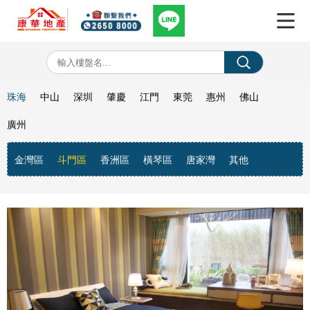
珠海
中山
深圳
肇慶
江門
東莞
惠州
佛山
廣州
金灣區
斗門區
香洲區
橫琴區
唐家灣
其他