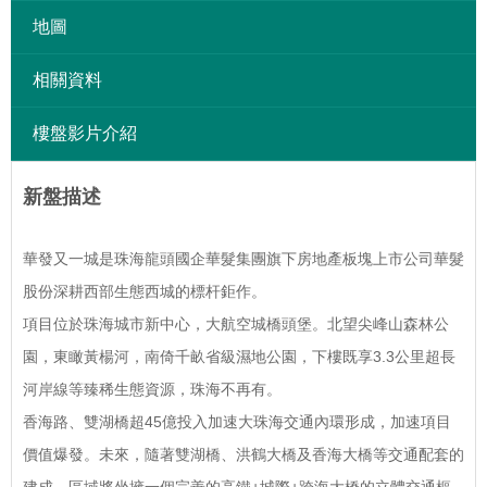
地圖
相關資料
樓盤影片介紹
新盤描述
華發又一城是珠海龍頭國企華髮集團旗下房地產板塊上市公司華髮
股份深耕西部生態西城的標杆鉅作。
項目位於珠海城市新中心，大航空城橋頭堡。北望尖峰山森林公
園，東瞰黃楊河，南倚千畝省級濕地公園，下樓既享
3.3
公里超長
河岸線等臻稀生態資源，珠海不再有。
香海路、雙湖橋超
45
億投入加速大珠海交通內環形成，加速項目
價值爆發。未來，隨著雙湖橋、洪鶴大橋及香海大橋等交通配套的