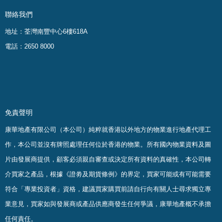
聯絡我們
地址：荃灣南豐中心6樓618A
電話：2650 8000
免責聲明
康華地產有限公司（本公司）純粹就香港以外地方的物業進行地產代理工
作，本公司並沒有牌照處理任何位於香港的物業。
所有國內物業資料及圖
片由發展商提供，顧客必須親自審查或決定所有資料的真確
性
，
本公司轉
介買家之產品，根據《證劵及期貨條例》的界定，買家可能或有可能需要
符合「專業投資者」資格，建議買家購買前請自行向有關人士尋求獨立專
業意見，買家如與發展商或產品供應商發生任何爭議，康華地產概不承擔
任何責任。