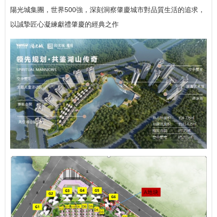
陽光城集團，世界500強，深刻洞察肇慶城市對品質生活的追求，
以誠摯匠心凝練獻禮肇慶的經典之作