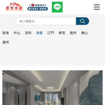
珠海
中山
深圳
肇慶
江門
東莞
惠州
佛山
廣州