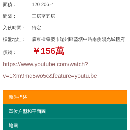
面積：
120-206㎡
間隔：
三房至五房
入伙時間：
待定
樓盤地址：
廣東省肇慶市端州區藍塘中路南側陽光城檀府
￥156萬
價錢：
https://www.youtube.com/watch?
v=1Xm9mq5wo5c&feature=youtu.be
新盤描述
單位户型和平面圖
地圖