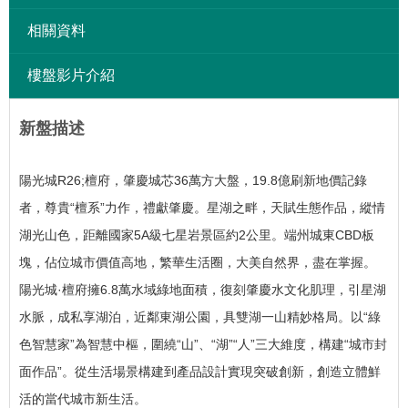
相關資料
樓盤影片介紹
新盤描述
陽光城R26;檀府，肇慶城芯36萬方大盤，19.8億刷新地價記錄
者，尊貴“檀系”力作，禮獻肇慶。星湖之畔，天賦生態作品，縱情
湖光山色，距離國家5A級七星岩景區約2公里。端州城東CBD板
塊，佔位城市價值高地，繁華生活圈，大美自然界，盡在掌握。
陽光城·檀府擁6.8萬水域綠地面積，復刻肇慶水文化肌理，引星湖
水脈，成私享湖泊，近鄰東湖公園，具雙湖一山精妙格局。以“綠
色智慧家”為智慧中樞，圍繞“山”、“湖”“人”三大維度，構建“城市封
面作品”。從生活場景構建到產品設計實現突破創新，創造立體鮮
活的當代城市新生活。