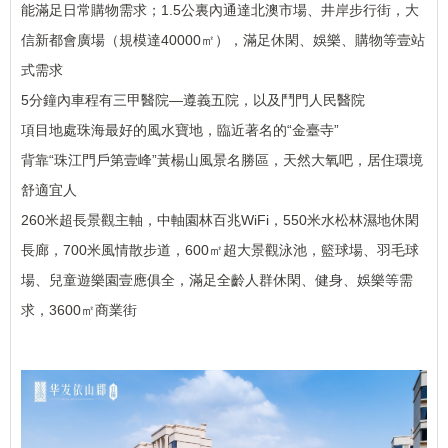
能滿足日常購物需求；1.5公裏內通達北澳市場、井岸步行街，大
信新都會廣場（規模達40000㎡），滿足休閑、娛樂、購物等壹站
式需求
5分鐘內車程有三甲醫院—遵義五院，以及鬥門人民醫院
項目地處珠海最好的風水寶地，臨近著名的“金臺寺”
背靠“珠江門戶第壹峰”黃楊山風景名勝區，天然大氧吧，居住環境
舒適宜人
260米超長景觀主軸，中軸園林百兆WiFi，550米水松林濕地休閑
長廊，700米風情散步道，600㎡超大景觀泳池，籃球場、羽毛球
場、兒童遊樂園壹應俱全，滿足全齡人群休閑、健身、娛樂等需
求，3600㎡商業街