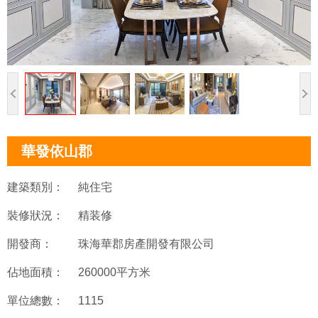
華發依山郡
建築類別：
純住宅
裝修狀況：
精装修
開發商：
珠海華郡房產開發有限公司
佔地面積：
260000平方米
單位總數：
1115