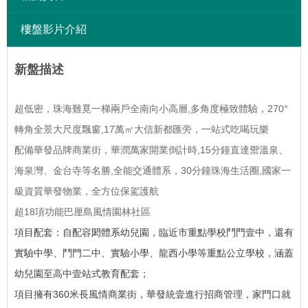
樓盤影片介紹
新盤描述
超低密，珠海難覓一梯兩戶全南向小高層,多角度極致體驗，270°
轉角全景大尺度飄窗,17萬㎡大信新都匯旁，一站式吃喝玩樂
配備華發品牌商業街，華潤萬家開業倒計時,15分鐘直達禦溫泉、
海泉灣、金台寺等名勝,全能交通體系，30分鐘珠海生活圈,國家一
級資質華發物業，全方位保駕護航
超18項功能巴厘島風情園林社區
項目配套：自配容閎體系幼兒園，臨近市重點學校鬥門壹中，還有
實驗中學、鬥門二中、實驗小學、龍西小學等重點公立學校，涵蓋
幼兒園至高中壹站式教育配套；
項目擁有360米長風情商業街，華發統壹進行招商管理，家門口就