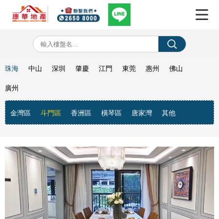
珠海
中山
深圳
肇慶
江門
東莞
惠州
佛山
廣州
金灣區
斗門區
香洲區
橫琴區
唐家灣
其他