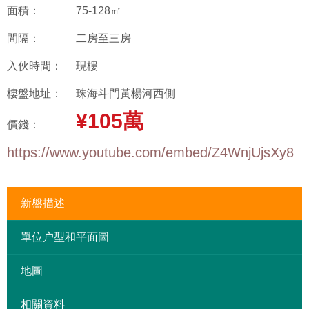
面積：
75-128㎡
間隔：
二房至三房
入伙時間：
現樓
樓盤地址：
珠海斗門黃楊河西側
¥105萬
價錢：
https://www.youtube.com/embed/Z4WnjUjsXy8
新盤描述
單位户型和平面圖
地圖
相關資料