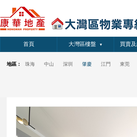
首頁
大灣區樓盤
買賣及
▼
地區：
珠海
中山
深圳
肇慶
江門
東莞