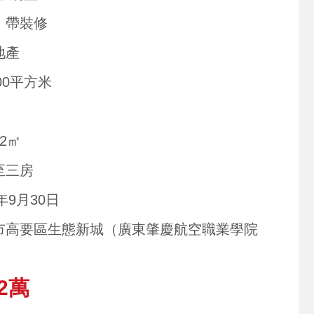
、帶裝修
地產
000平方米
42㎡
至三房
2年9月30日
市高要區生態新城（廣東肇慶航空職業學院
2萬