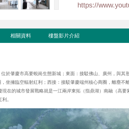
https://www.yo
相關資料
樓盤影片介紹
，位於肇慶市高要蜆崗生態新城；東面：接駁佛山、廣州，與其
圈，坐擁臨空輻射紅利；西接：接駁肇慶端州核心商圈，離塵不
肇慶現在的城市發展戰略就是一江兩岸東拓（指鼎湖）南融（高要
紅利。