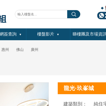
網簽查詢
樓盤影片
睇樓團及市場資
▼
▼
惠州
佛山
廣州
龍光·玖峯城
建築類別：
純住