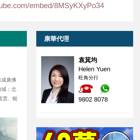
utube.com/embed/8MSyKXyPo34
康華代理
袁萁均
Helen Yuen
旺角分行
形成廣佛
離城；北
紫雲、蜆
9802 8078