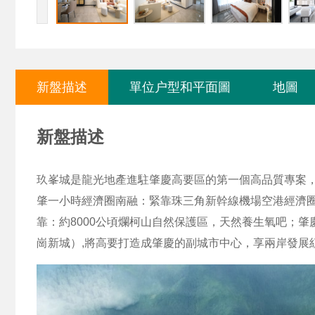
新盤描述
單位户型和平面圖
地圖
新盤描述
玖峯城是龍光地產進駐肇慶高要區的第一個高品質專案
肇一小時經濟圈南融：緊靠珠三角新幹線機場空港經濟
靠：約8000公頃爛柯山自然保護區，天然養生氧吧；
崗新城）,將高要打造成肇慶的副城市中心，享兩岸發展