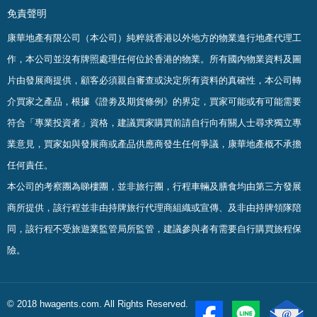
免責聲明
康華地產有限公司（本公司）純粹就香港以外地方的物業進行地產代理工
作，本公司並沒有牌照處理任何位於香港的物業。
所有國內物業資料及圖
片由發展商提供，顧客必須親自審查或決定所有資料的真確
性
，
本公司轉
介買家之產品，根據《證劵及期貨條例》的界定，買家可能或有可能需要
符合「專業投資者」資格，建議買家購買前請自行向有關人士尋求獨立專
業意見，買家如與發展商或產品供應商發生任何爭議，康華地產概不承擔
任何責任。
本公司的考察團為睇樓團，並非旅行團，行程車輛及膳食均由第三方發展
商所提供，該行程並非由持牌旅行代理商組織或宣傳、及非由持牌領隊陪
同，該行程不受旅遊業監管局所監管，建議參與者有需要自行購買旅程保
險。
© 2018 hwagents.com. All Rights Reserved.