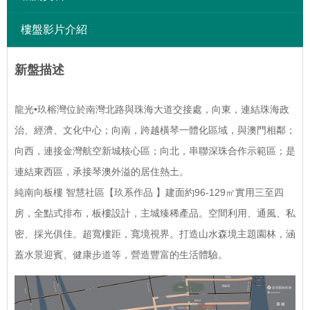
樓盤影片介紹
新盤描述
龍光•玖榕灣位於南灣北路與珠海大道交接處，向東，連結珠海政
治、經濟、文化中心；向南，跨越橫琴一體化區域，與澳門相鄰；
向西，連接金灣航空新城核心區；向北，串聯深珠合作示範區；是
連結東西區，承接琴澳外溢的居住熱土。
純南向板樓 智慧社區【玖系作品 】建面約96-129㎡實用三至四
房，全點式排布，板樓設計，主城臻稀產品。空間利用、通風、私
密、採光俱佳。超寬樓距，寬境視界。打造山水森境主題園林，涵
蓋水景迎賓、健康步道等，營造豐富的生活體驗。