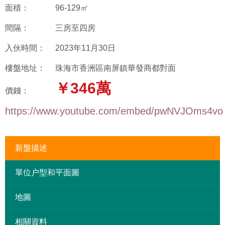
面積：
96-129㎡
間隔：
三房至四房
入伙時間：
2023年11月30日
樓盤地址：
珠海市香洲區南屏鎮華發商都對面
￥346萬
價錢：
https://www.youtube.com/embed/pwNVJOms4vo
新盤描述
單位户型和平面圖
地圖
相關資料