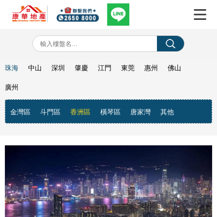
珠海
中山
深圳
肇慶
江門
東莞
惠州
佛山
廣州
金灣區
斗門區
香洲區
橫琴區
唐家灣
其他