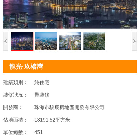
龍光·玖榕灣
建築類別：
純住宅
裝修狀況：
帶裝修
開發商：
珠海市駿宸房地產開發有限公司
佔地面積：
18191.52平方米
單位總數：
451