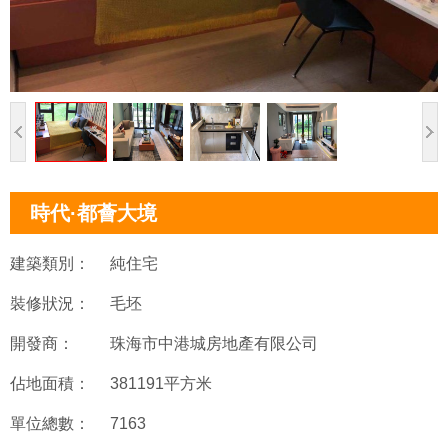
時代·都薈大境
建築類別：
純住宅
裝修狀況：
毛坯
開發商：
珠海市中港城房地產有限公司
佔地面積：
381191平方米
單位總數：
7163