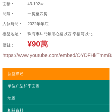
面積：
43-192㎡
間隔：
一房至四房
入伙時間：
2022年年底
樓盤地址：
珠海市斗門鎮湖心路以西 幸福河以北
¥90萬
價錢：
https://www.youtube.com/embed/OYDFHkTmmB
新盤描述
單位户型和平面圖
地圖
相關資料