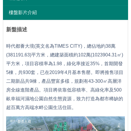
樓盤影片介紹
新盤描述
時代都薈大境(英文名為TIMES CITY)，總佔地約38萬
(381191.63)平方米，總建築面積約102萬(1023904.31㎡)
平方米，項目容積率為1.98，綠化率接近35%，首期開發
5棟，共930套，已在2019年4月基本售罄。
即將推售項目
二期新品共9棟，產品豐富多樣，規劃有43-300㎡高層洋
房全線進階產品。
項目將依靠低容積率、高綠化率及500
畝幸福河濕地公園自然生態資源，致力打造為都市稀缺的
超百萬方高端水畔公園生活住區。