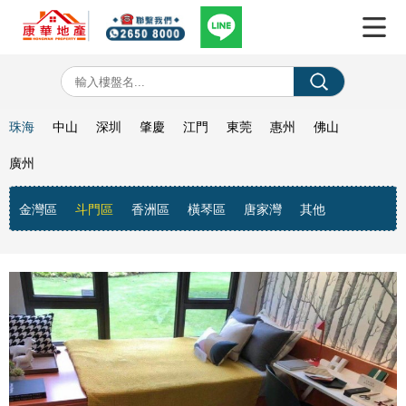
珠海
中山
深圳
肇慶
江門
東莞
惠州
佛山
廣州
金灣區
斗門區
香洲區
橫琴區
唐家灣
其他